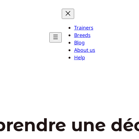
Trainers
Breeds
Blog
About us
Help
prendre une déc