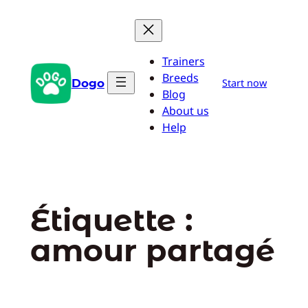
Aller
au
contenu
Trainers
Breeds
Dogo
Start now
Blog
About us
Help
Étiquette :
amour partagé