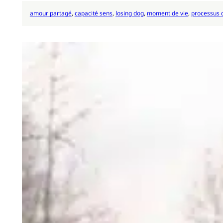
amour partagé
, 
capacité sens
, 
losing dog
, 
moment de vie
, 
processus d