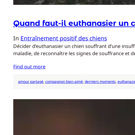
Quand faut-il euthanasier un c
In
Entraînement positif des chiens
Décider d’euthanasier un chien souffrant d’une insuf
maladie, de reconnaître les signes de souffrance et d
Find out more
amour partagé
, 
compagnon bien-aimé
, 
derniers moments
, 
euthanasie