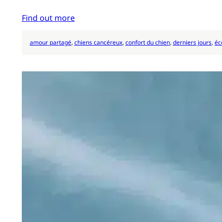
Find out more
amour partagé
, 
chiens cancéreux
, 
confort du chien
, 
derniers jours
, 
éc