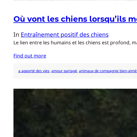
Où vont les chiens lorsqu’ils 
In
Entraînement positif des chiens
Le lien entre les humains et les chiens est profond, 
Find out more
a apporté des vies
, 
amour partagé
, 
animaux de compagnie bien-aimé