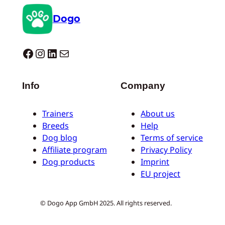
Dogo
Dogo facebook
Instagram
LinkedIn
E-mail
Info
Company
Trainers
About us
Breeds
Help
Dog blog
Terms of service
Affiliate program
Privacy Policy
Dog products
Imprint
EU project
© Dogo App GmbH 2025. All rights reserved.