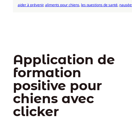
aider à prévenir
, 
aliments pour chiens
, 
les questions de santé
, 
nausée
Application de
formation
positive pour
chiens avec
clicker