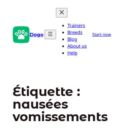
Aller
au
contenu
Trainers
Breeds
Dogo
Start now
Blog
About us
Help
Étiquette :
nausées
vomissements