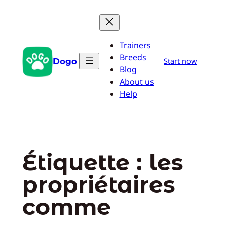
Aller
au
contenu
Trainers
Breeds
Dogo
Start now
Blog
About us
Help
Étiquette :
les
propriétaires
comme