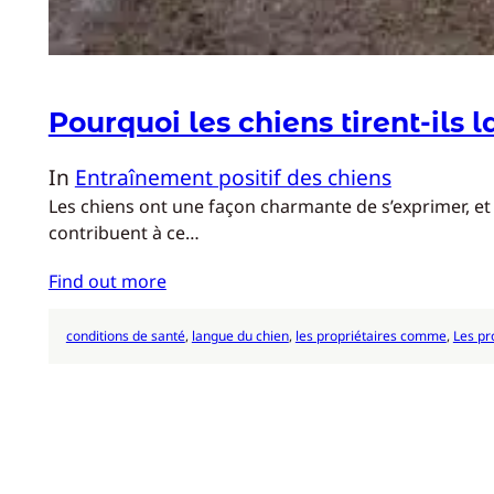
Pourquoi les chiens tirent-ils 
In
Entraînement positif des chiens
Les chiens ont une façon charmante de s’exprimer, et l
contribuent à ce…
Find out more
conditions de santé
, 
langue du chien
, 
les propriétaires comme
, 
Les pr