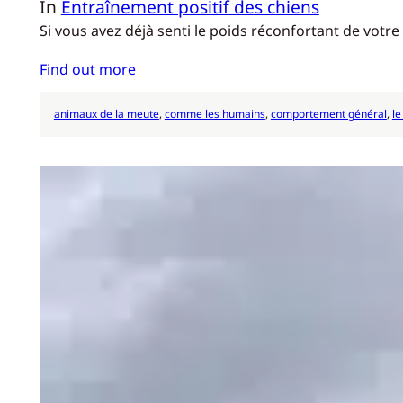
In
Entraînement positif des chiens
Si vous avez déjà senti le poids réconfortant de votr
Find out more
animaux de la meute
, 
comme les humains
, 
comportement général
, 
le