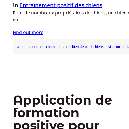
In
Entraînement positif des chiens
Pour de nombreux propriétaires de chiens, un chien qu
en…
Find out more
amour confiance
, 
chien cherche
, 
chien de pied
, 
chiens assis
, 
comporte
Application de
formation
positive pour