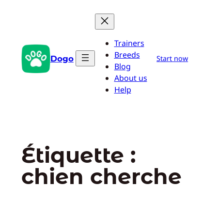
Aller
au
contenu
Trainers
Breeds
Dogo
Start now
Blog
About us
Help
Étiquette :
chien cherche