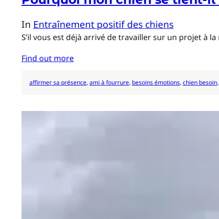
In
Entraînement positif des chiens
S’il vous est déjà arrivé de travailler sur un proje
Find out more
affirmer sa présence
, 
ami à fourrure
, 
besoins émotions
, 
chien besoin
,