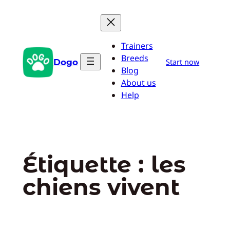
Aller
au
contenu
Trainers
Breeds
Dogo
Start now
Blog
About us
Help
Étiquette :
les
chiens vivent