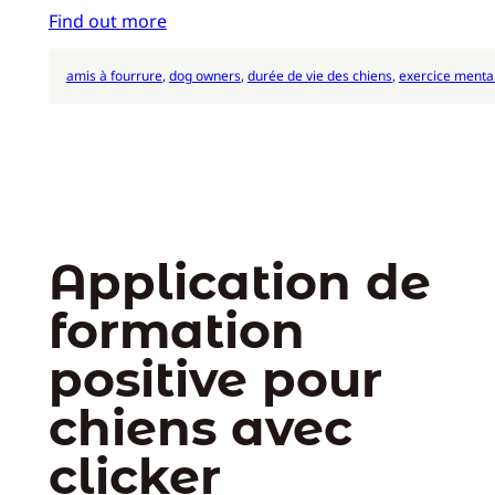
Find out more
amis à fourrure
, 
dog owners
, 
durée de vie des chiens
, 
exercice menta
Application de
formation
positive pour
chiens avec
clicker