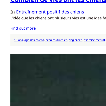
In
Entraînement positif des chiens
L’idée que les chiens ont plusieurs vies est une idée 
Find out more
15 ans
, 
âge des chiens
, 
besoins du chien
, 
dog breed
, 
exercice mental
,