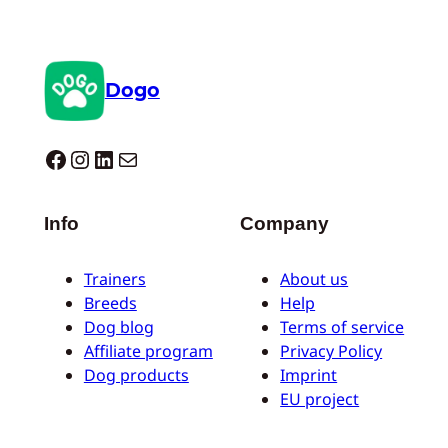
Dogo
Dogo facebook
Instagram
LinkedIn
E-mail
Info
Company
Trainers
About us
Breeds
Help
Dog blog
Terms of service
Affiliate program
Privacy Policy
Dog products
Imprint
EU project