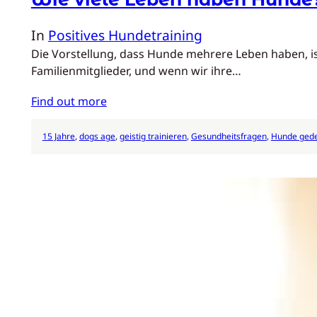
In
Positives Hundetraining
Die Vorstellung, dass Hunde mehrere Leben haben, is
Familienmitglieder, und wenn wir ihre…
Find out more
15 Jahre
, 
dogs age
, 
geistig trainieren
, 
Gesundheitsfragen
, 
Hunde ged