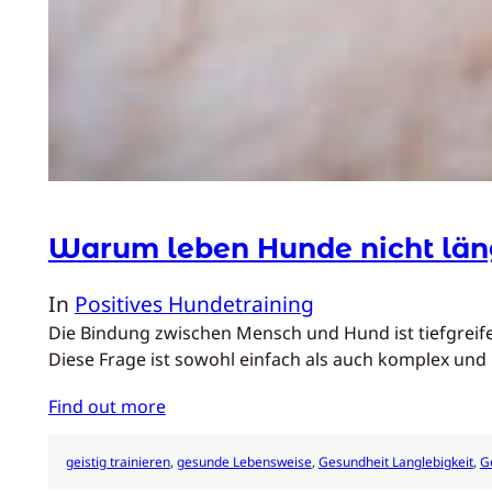
Warum leben Hunde nicht län
In
Positives Hundetraining
Die Bindung zwischen Mensch und Hund ist tiefgreife
Diese Frage ist sowohl einfach als auch komplex un
Find out more
geistig trainieren
, 
gesunde Lebensweise
, 
Gesundheit Langlebigkeit
, 
G