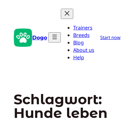
Zum
Inhalt
springen
Trainers
Breeds
Dogo
Start now
Blog
About us
Help
Schlagwort:
Hunde leben