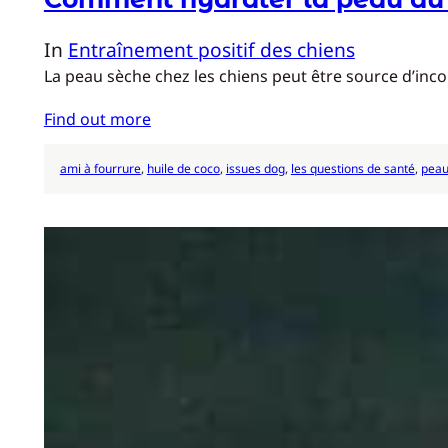
In
Entraînement positif des chiens
La peau sèche chez les chiens peut être source d’inc
Find out more
ami à fourrure
, 
huile de coco
, 
issues dog
, 
les questions de santé
, 
peau