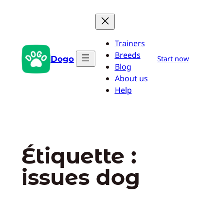
Aller
au
contenu
Trainers
Breeds
Dogo
Start now
Blog
About us
Help
Étiquette :
issues dog