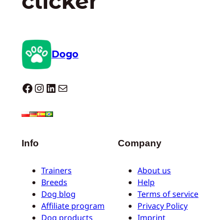
clicker
Dogo
Dogo facebook
Instagram
LinkedIn
E-mail
Info
Company
Trainers
About us
Breeds
Help
Dog blog
Terms of service
Affiliate program
Privacy Policy
Dog products
Imprint