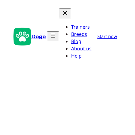
Aller
au
contenu
Trainers
Breeds
Dogo
Start now
Blog
About us
Help