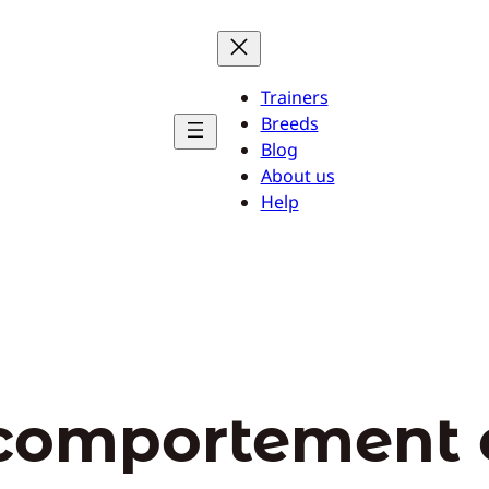
Trainers
Breeds
Blog
About us
Help
comportement 