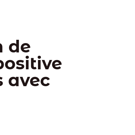
n de
ositive
s avec