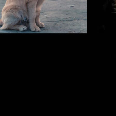
Comment appelle-t-
on un groupe de
chiens ?
In
Entraînement positif des chiens
orsque l’on parle de chiens, l’image qui
evient souvent est celle d’un compagnon
idèle. Les chiens sont célébrés pour leur