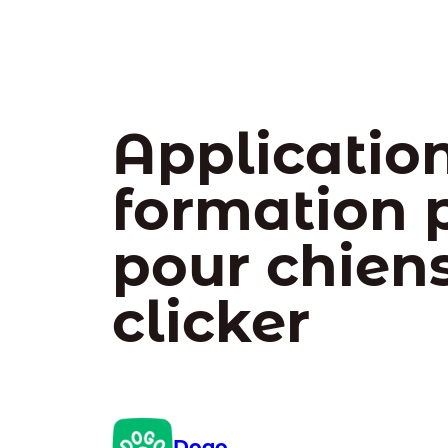
Applicatio
formation p
pour chien
clicker
Dogo