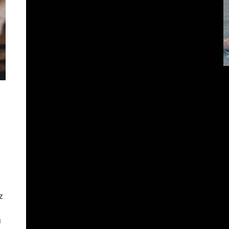
z
L
r
u
f