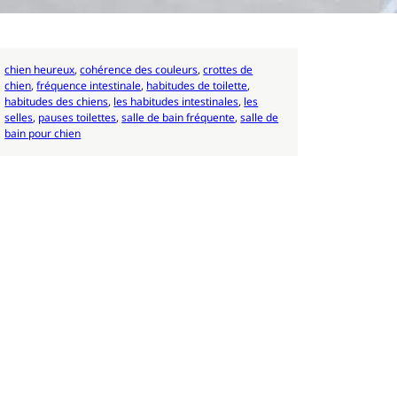
ind out more
chien heureux
, 
cohérence des couleurs
, 
crottes de
chien
, 
fréquence intestinale
, 
habitudes de toilette
, 
habitudes des chiens
, 
les habitudes intestinales
, 
les
selles
, 
pauses toilettes
, 
salle de bain fréquente
, 
salle de
bain pour chien