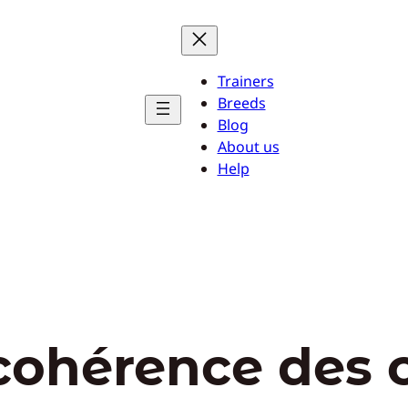
Trainers
Breeds
Blog
About us
Help
cohérence des 