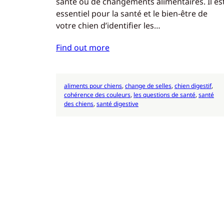
santé ou de changements alimentaires. Il es
essentiel pour la santé et le bien-être de
votre chien d’identifier les…
Find out more
aliments pour chiens
, 
change de selles
, 
chien digestif
, 
cohérence des couleurs
, 
les questions de santé
, 
santé
des chiens
, 
santé digestive