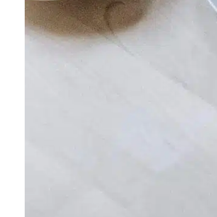
I
l
p
c
h
i
h
q
c