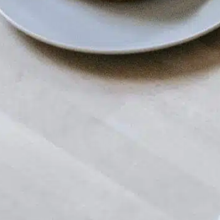
Combien de fois par
jour un chien doit-il
faire ses besoins ?
In
Entraînement positif des chiens
l est essentiel de savoir à quelle fréquence
es chiens doivent faire leurs besoins pour
ouvoir être propriétaire d’un animal de
ompagnie responsable. Tout comme les
umains, les chiens ont des besoins
ndividuels en ce qui concerne leurs
abitudes en matière de toilette. Les facteurs
ui influencent la fréquence des selles d’un
hien sont l’âge,…