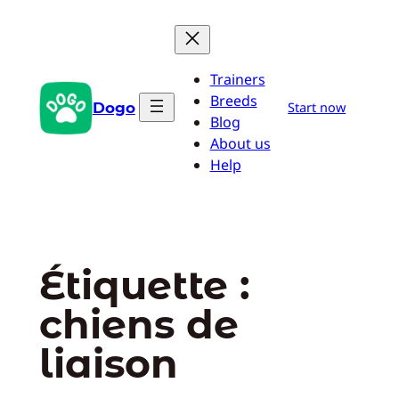
Aller
au
contenu
Trainers
Breeds
Dogo
Start now
Blog
About us
Help
Étiquette :
chiens de
liaison