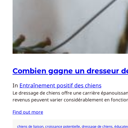
Combien gagne un dresseur de
In
Entraînement positif des chiens
Le dressage de chiens offre une carrière épanouissant
revenus peuvent varier considérablement en fonction d
Find out more
chiens de liaison
, 
croissance potentielle
, 
dressage de chiens
, 
éducateu