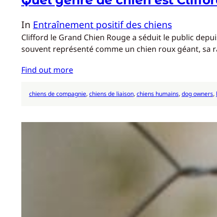
In
Entraînement positif des chiens
Clifford le Grand Chien Rouge a séduit le public depui
souvent représenté comme un chien roux géant, sa ra
Find out more
chiens de compagnie
, 
chiens de liaison
, 
chiens humains
, 
dog owners
, 