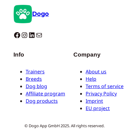
Dogo
Dogo facebook
Instagram
LinkedIn
E-mail
Info
Company
Trainers
About us
Breeds
Help
Dog blog
Terms of service
Affiliate program
Privacy Policy
Dog products
Imprint
EU project
© Dogo App GmbH 2025. All rights reserved.