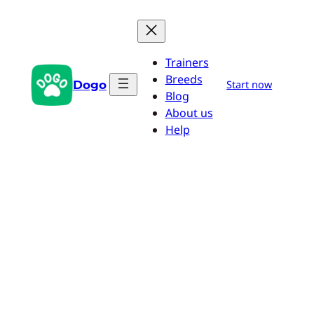
Aller
au
contenu
Trainers
Breeds
Dogo
Start now
Blog
About us
Help