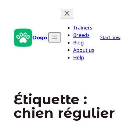
Aller
au
contenu
Trainers
Breeds
Dogo
Start now
Blog
About us
Help
Étiquette :
chien régulier