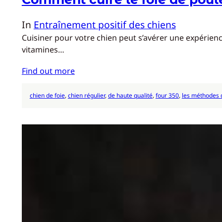
In
Entraînement positif des chiens
Cuisiner pour votre chien peut s’avérer une expérienc
vitamines…
Find out more
chien de foie
, 
chien régulier
, 
de haute qualité
, 
four 350
, 
les méthodes 