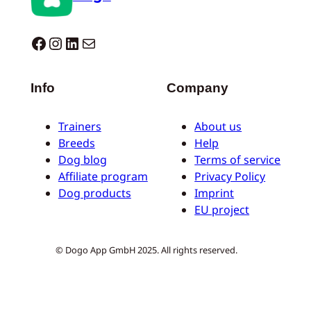
Dogo facebook
Instagram
LinkedIn
E-mail
Info
Company
Trainers
About us
Breeds
Help
Dog blog
Terms of service
Affiliate program
Privacy Policy
Dog products
Imprint
EU project
© Dogo App GmbH 2025. All rights reserved.