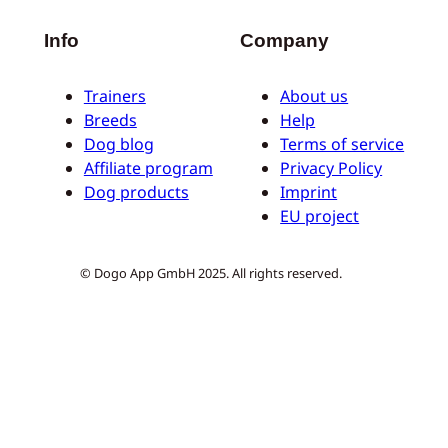
Info
Company
Trainers
About us
Breeds
Help
Dog blog
Terms of service
Affiliate program
Privacy Policy
Dog products
Imprint
EU project
© Dogo App GmbH 2025. All rights reserved.