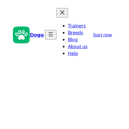
Aller
au
contenu
Trainers
Breeds
Dogo
Start now
Blog
About us
Help