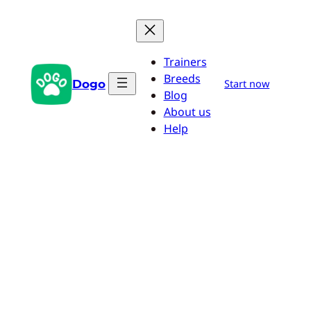
Aller
au
contenu
Trainers
Breeds
Dogo
Start now
Blog
About us
Help