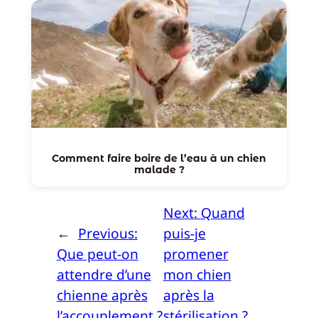
Comment faire boire de l’eau à un chien
malade ?
Next:
Quand
←
Previous:
puis-je
Que peut-on
promener
attendre d’une
mon chien
chienne après
après la
l’accouplement ?
stérilisation ?