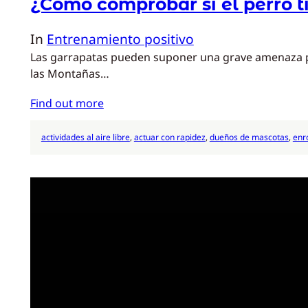
¿Cómo comprobar si el perro t
In
Entrenamiento positivo
Las garrapatas pueden suponer una grave amenaza par
las Montañas…
Find out more
actividades al aire libre
, 
actuar con rapidez
, 
dueños de mascotas
, 
enr