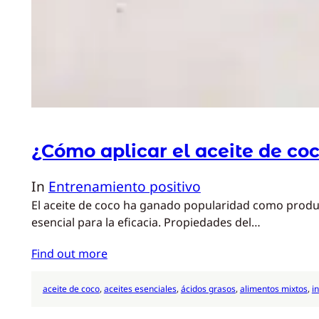
¿Cómo aplicar el aceite de coco
In
Entrenamiento positivo
El aceite de coco ha ganado popularidad como produc
esencial para la eficacia. Propiedades del…
Find out more
aceite de coco
, 
aceites esenciales
, 
ácidos grasos
, 
alimentos mixtos
, 
i