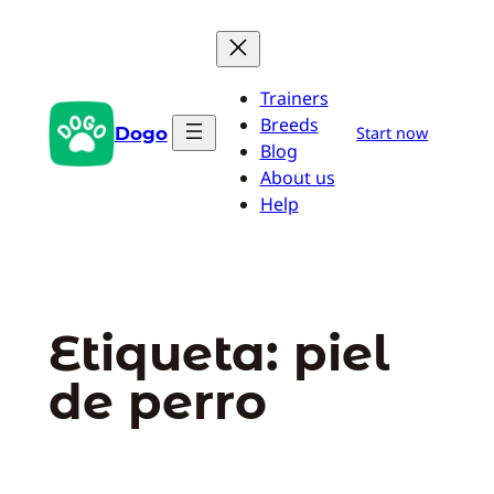
Saltar
al
contenido
Trainers
Breeds
Dogo
Start now
Blog
About us
Help
Etiqueta:
piel
de perro