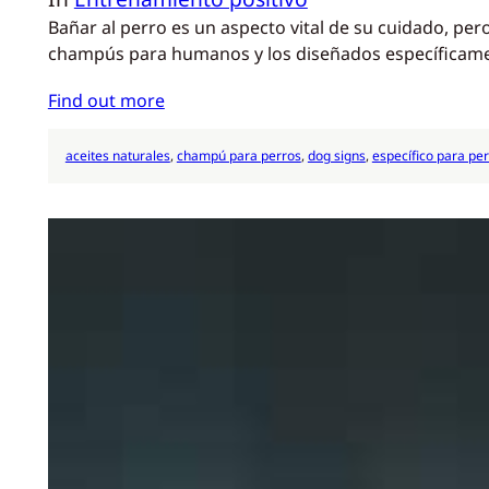
Bañar al perro es un aspecto vital de su cuidado, p
champús para humanos y los diseñados específicame
Find out more
aceites naturales
, 
champú para perros
, 
dog signs
, 
específico para pe