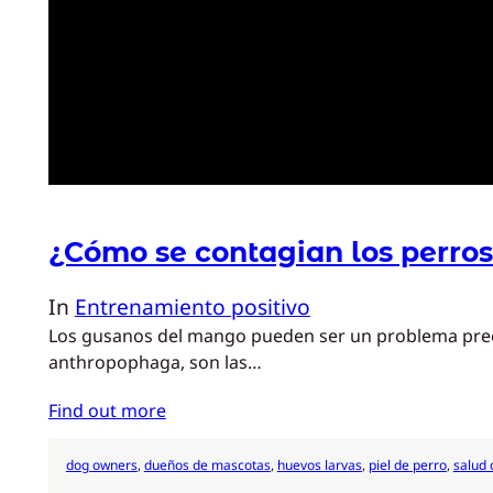
¿Cómo se contagian los perro
In
Entrenamiento positivo
Los gusanos del mango pueden ser un problema preocu
anthropophaga, son las…
Find out more
dog owners
, 
dueños de mascotas
, 
huevos larvas
, 
piel de perro
, 
salud 