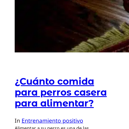
¿Cuánto comida
para perros casera
para alimentar?
In
Entrenamiento positivo
Alimentar a su perro es una de las