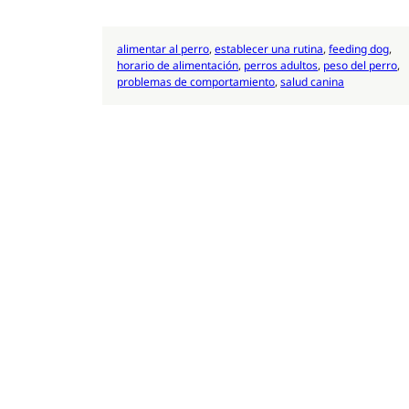
alimentar al perro
, 
establecer una rutina
, 
feeding dog
, 
horario de alimentación
, 
perros adultos
, 
peso del perro
, 
problemas de comportamiento
, 
salud canina