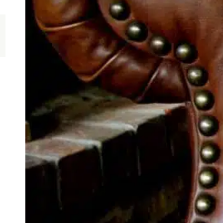
C
p
q
p
p
p
q
l
F