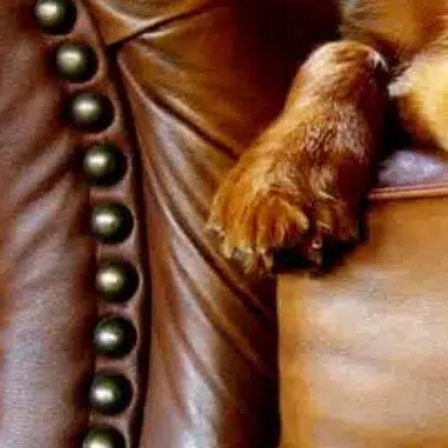
In
Entrenamiento positivo
omo propietario de un perro, es habitual
reocuparse por su salud, sobre todo en lo
ue respecta a sus hábitos alimentarios. Una
reocupación frecuente es cuánto tiempo
uede aguantar un perro sin comer. Ya sea
or enfermedad, estrés o por ser
uisquilloso con la comida, hay ocasiones en
as que un perro puede negarse a…
ind out more
12 horas
, 
24 hours
, 
apetito canino
, 
cambios en el
apetito
, 
edad tamaño
, 
habilidad canina
, 
la experiencia
del perro
, 
perro comiendo
, 
perro se niega
, 
peso del
perro