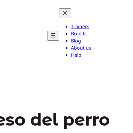
Trainers
Breeds
Blog
About us
Help
eso del perro