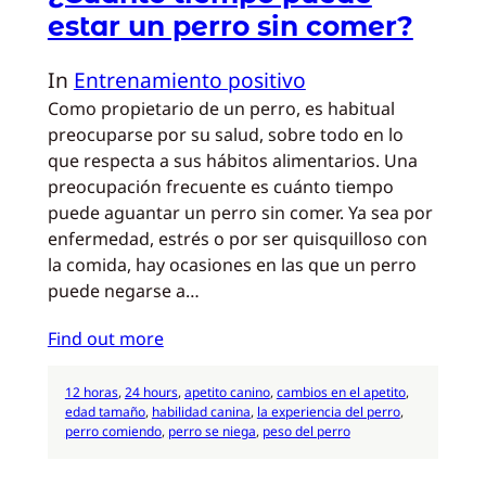
estar un perro sin comer?
In
Entrenamiento positivo
Como propietario de un perro, es habitual
preocuparse por su salud, sobre todo en lo
que respecta a sus hábitos alimentarios. Una
preocupación frecuente es cuánto tiempo
puede aguantar un perro sin comer. Ya sea por
enfermedad, estrés o por ser quisquilloso con
la comida, hay ocasiones en las que un perro
puede negarse a…
Find out more
12 horas
, 
24 hours
, 
apetito canino
, 
cambios en el apetito
, 
edad tamaño
, 
habilidad canina
, 
la experiencia del perro
, 
perro comiendo
, 
perro se niega
, 
peso del perro