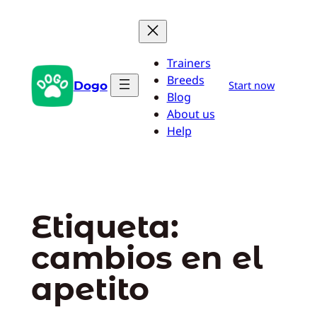
Saltar
al
contenido
Trainers
Breeds
Dogo
Start now
Blog
About us
Help
Etiqueta:
cambios en el
apetito