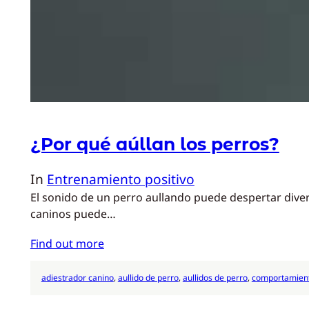
¿Por qué aúllan los perros?
In
Entrenamiento positivo
El sonido de un perro aullando puede despertar diver
caninos puede…
Find out more
adiestrador canino
, 
aullido de perro
, 
aullidos de perro
, 
comportamient