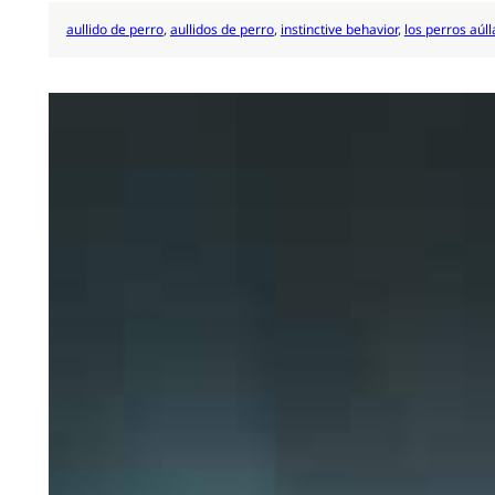
aullido de perro
, 
aullidos de perro
, 
instinctive behavior
, 
los perros aúll