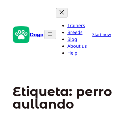
Saltar
al
contenido
Trainers
Breeds
Dogo
Start now
Blog
About us
Help
Etiqueta:
perro
aullando