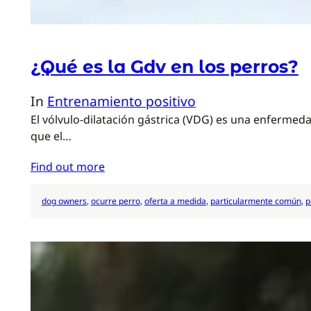
¿Qué es la Gdv en los perros?
In
Entrenamiento positivo
El vólvulo-dilatación gástrica (VDG) es una enfermed
que el…
Find out more
dog owners
, 
ocurre perro
, 
oferta a medida
, 
particularmente común
, 
p