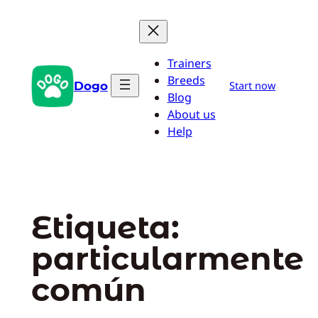
Saltar
al
contenido
Trainers
Breeds
Dogo
Start now
Blog
About us
Help
Etiqueta:
particularmente
común