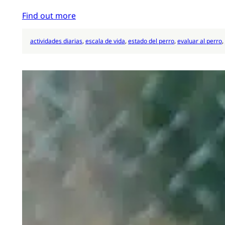
Find out more
actividades diarias
, 
escala de vida
, 
estado del perro
, 
evaluar al perro
, 