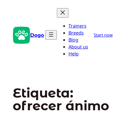
Saltar
al
contenido
Trainers
Breeds
Dogo
Start now
Blog
About us
Help
Etiqueta:
ofrecer ánimo