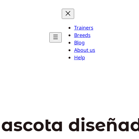
Trainers
Breeds
Blog
About us
Help
ascota diseña