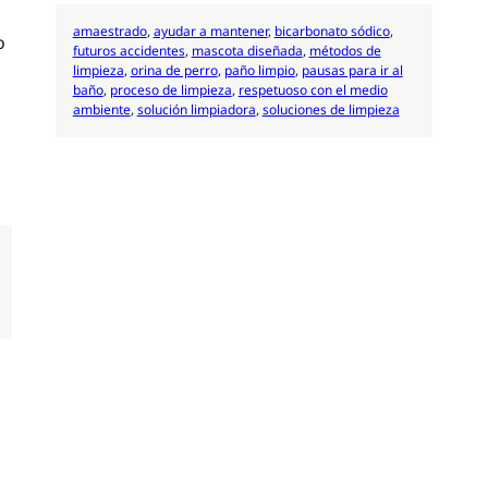
amaestrado
, 
ayudar a mantener
, 
bicarbonato sódico
, 
o
futuros accidentes
, 
mascota diseñada
, 
métodos de
limpieza
, 
orina de perro
, 
paño limpio
, 
pausas para ir al
baño
, 
proceso de limpieza
, 
respetuoso con el medio
ambiente
, 
solución limpiadora
, 
soluciones de limpieza