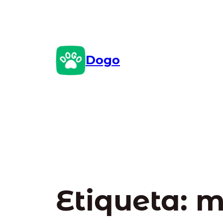
Saltar
al
contenido
Dogo
Etiqueta:
m