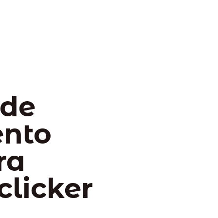
 de
ento
ra
clicker