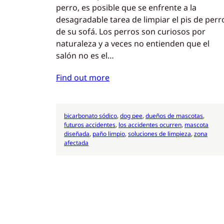
perro, es posible que se enfrente a la
desagradable tarea de limpiar el pis de perr
de su sofá. Los perros son curiosos por
naturaleza y a veces no entienden que el
salón no es el…
Find out more
bicarbonato sódico
, 
dog pee
, 
dueños de mascotas
, 
futuros accidentes
, 
los accidentes ocurren
, 
mascota
diseñada
, 
paño limpio
, 
soluciones de limpieza
, 
zona
afectada