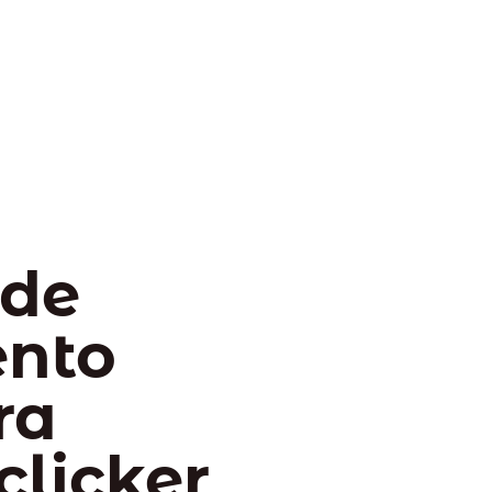
 de
ento
ra
clicker