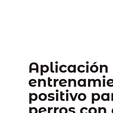
Aplicación
entrenami
positivo pa
perros con 