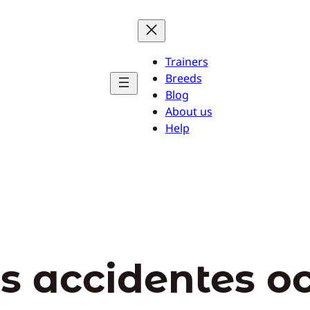
Trainers
Breeds
Blog
About us
Help
os accidentes o