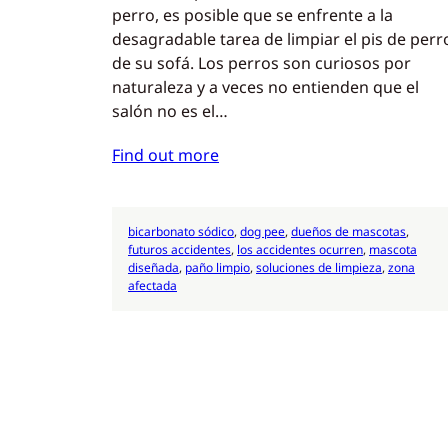
perro, es posible que se enfrente a la
desagradable tarea de limpiar el pis de perr
de su sofá. Los perros son curiosos por
naturaleza y a veces no entienden que el
salón no es el…
Find out more
bicarbonato sódico
, 
dog pee
, 
dueños de mascotas
, 
futuros accidentes
, 
los accidentes ocurren
, 
mascota
diseñada
, 
paño limpio
, 
soluciones de limpieza
, 
zona
afectada