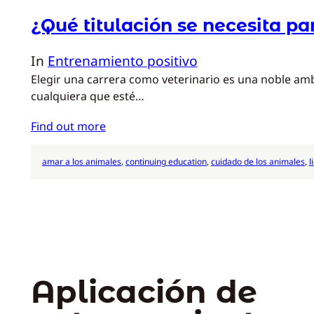
¿Qué titulación se necesita pa
In
Entrenamiento positivo
Elegir una carrera como veterinario es una noble amb
cualquiera que esté…
Find out more
amar a los animales
, 
continuing education
, 
cuidado de los animales
, 
l
Aplicación de