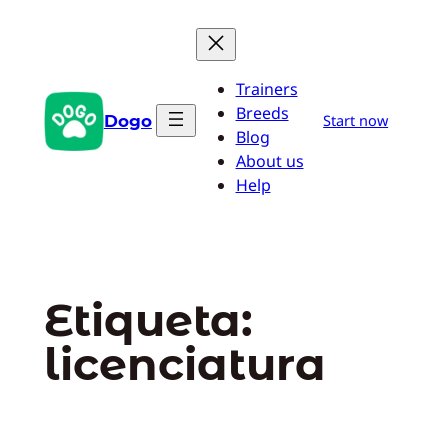
Saltar
al
contenido
Trainers
Breeds
Dogo
Start now
Blog
About us
Help
Etiqueta:
licenciatura