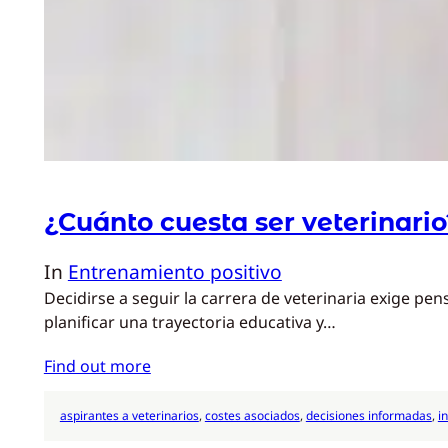
¿Cuánto cuesta ser veterinario
In
Entrenamiento positivo
Decidirse a seguir la carrera de veterinaria exige p
planificar una trayectoria educativa y…
Find out more
aspirantes a veterinarios
, 
costes asociados
, 
decisiones informadas
, 
i