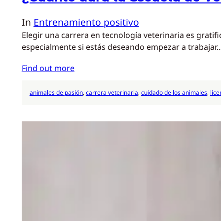
In
Entrenamiento positivo
Elegir una carrera en tecnología veterinaria es grat
especialmente si estás deseando empezar a trabajar
Find out more
animales de pasión
, 
carrera veterinaria
, 
cuidado de los animales
, 
lice