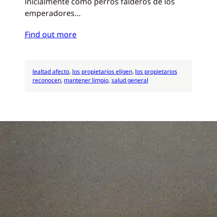
inicialmente como perros falderos de los
emperadores…
Find out more
lealtad afecto
, 
los propietarios eligen
, 
los propietarios
reconocen
, 
mantener limpio
, 
salud general