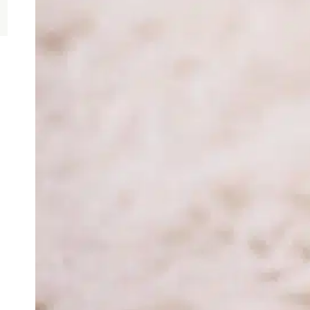
L
a
y
h
c
t
a
n
u
F