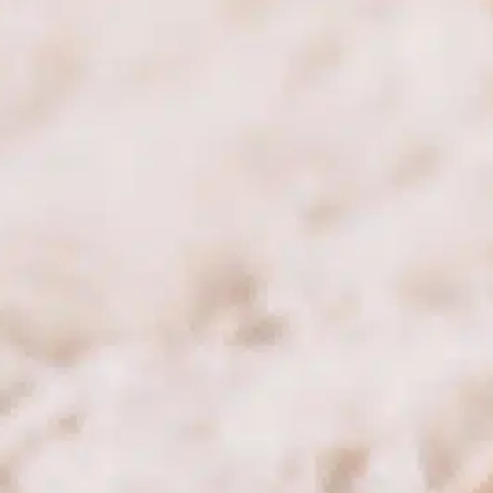
In
Entrenamiento positivo
os schnauzers miniatura son muy
preciados por su encantadora personalidad
 su aspecto inconfundible. Una pregunta
abitual entre los futuros propietarios es
uánto crecen estos perros. Conocer su
amaño puede ayudarle a prepararse para
coger uno en casa. Tamaño y peso Como su
ombre indica, los schnauzers miniatura son
na variante más pequeña del schnauzer…
ind out more
etapas de crecimiento
, 
hace ansioso
, 
lealtad afecto
, 
mantener la apariencia
, 
más tiempo más sano
, 
schnauzers miniatura
, 
situaciones de vida