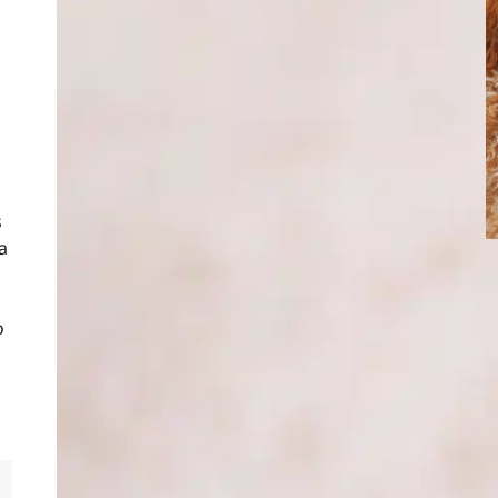
s
a
o