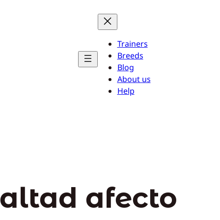
Trainers
Breeds
Blog
About us
Help
ealtad afecto