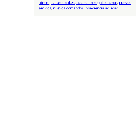
afecto
, 
nature makes
, 
necesitan regularmente
, 
nuevos
amigos
, 
nuevos comandos
, 
obediencia agilidad