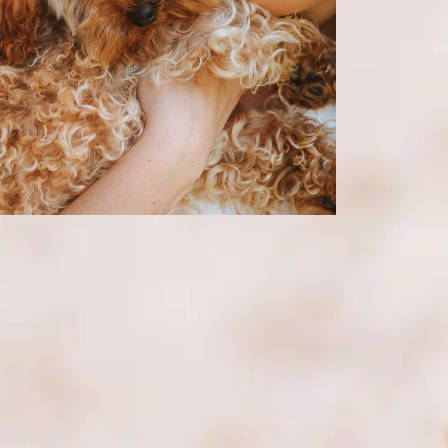
¿Cuánto crecen los
Schnauzers
miniatura?