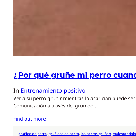
¿Por qué gruñe mi perro cuand
In
Entrenamiento positivo
Ver a su perro gruñir mientras lo acarician puede se
Comunicación a través del gruñido…
Find out more
gruñido de perro
, 
gruñidos de perro
, 
los perros gruñen
, 
malestar dolo