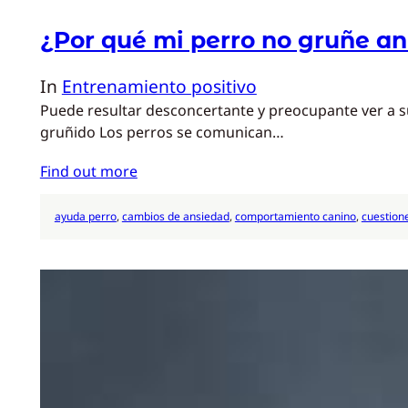
¿Por qué mi perro no gruñe a
In
Entrenamiento positivo
Puede resultar desconcertante y preocupante ver a s
gruñido Los perros se comunican…
Find out more
ayuda perro
, 
cambios de ansiedad
, 
comportamiento canino
, 
cuestione