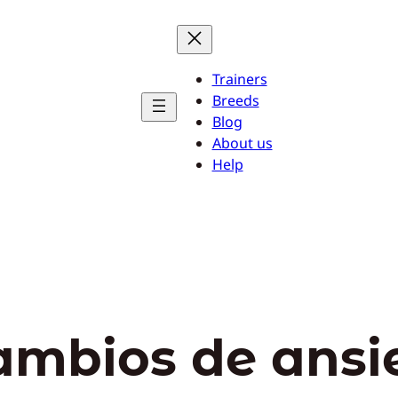
Trainers
Breeds
Blog
About us
Help
ambios de ansi