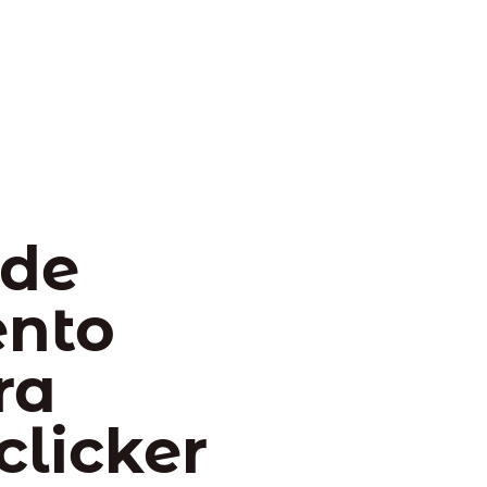
 de
ento
ra
clicker