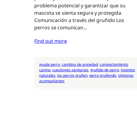
problema potencial y garantizar que su
mascota se sienta segura y protegida.
Comunicación a través del gruñido Los
perros se comunican…
Find out more
ayuda perro
, 
cambios de ansiedad
, 
comportamiento
canino
, 
cuestiones sanitarias
, 
gruñido de perro
, 
instintos
naturales
, 
los perros gruñen
, 
perro gruñendo
, 
síntomas
acompañantes