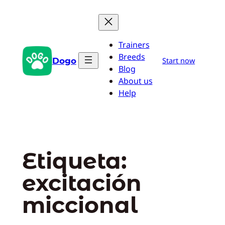
Saltar
al
contenido
Trainers
Breeds
Dogo
Start now
Blog
About us
Help
Etiqueta:
excitación
miccional