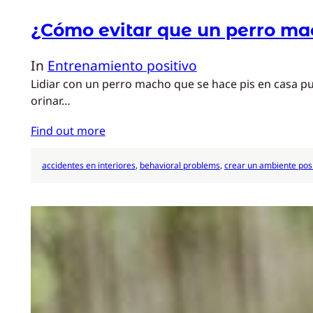
¿Cómo evitar que un perro ma
In
Entrenamiento positivo
Lidiar con un perro macho que se hace pis en casa p
orinar…
Find out more
accidentes en interiores
, 
behavioral problems
, 
crear un ambiente posi