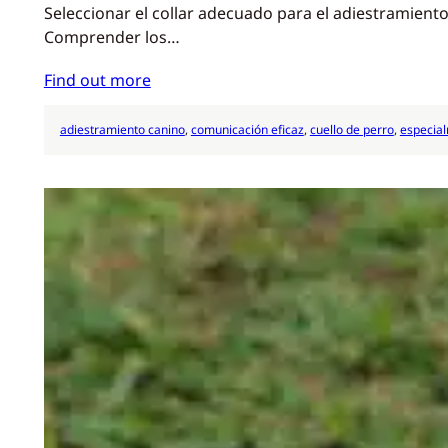
Seleccionar el collar adecuado para el adiestramient
Comprender los…
Find out more
adiestramiento canino
, 
comunicación eficaz
, 
cuello de perro
, 
especia