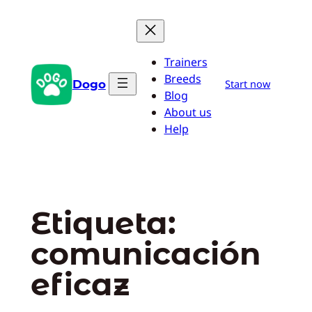
Saltar
al
contenido
Trainers
Breeds
Dogo
Start now
Blog
About us
Help
Etiqueta:
comunicación
eficaz