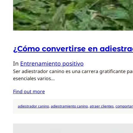
¿Cómo convertirse en adiestra
In
Entrenamiento positivo
Ser adiestrador canino es una carrera gratificante p
esenciales varios…
Find out more
adiestrador canino
, 
adiestramiento canino
, 
atraer clientes
, 
comportam