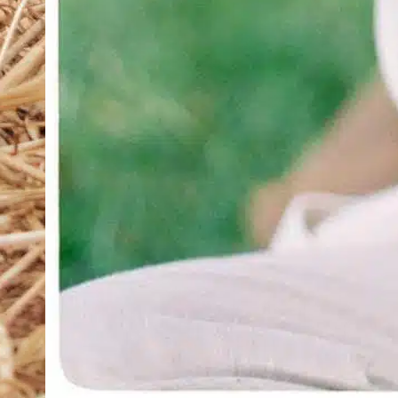
e
c
m
p
t
f
c
F