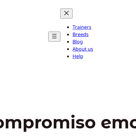
Trainers
Breeds
Blog
About us
Help
ompromiso emo