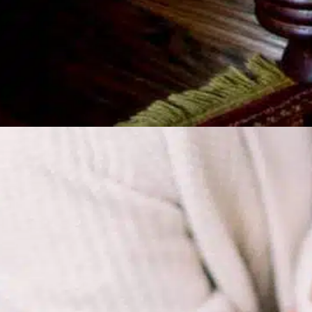
¿Cuánto cuesta un
mastín tibetano?
In
Entrenamiento positivo
uando se piensa en un nuevo perro, es
undamental conocer las implicaciones