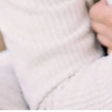
conómicas. Los mastines tibetanos,
onocidos por su impresionante tamaño y
ajestuosa apariencia, suelen tener un
recio elevado. El coste de un mastín
ibetano puede variar mucho en función de
actores como el linaje, la reputación del
riador, la ubicación geográfica y la edad.…
ind out more
compromiso emocional
, 
costes corrientes
, 
gastos
corrientes
, 
gastos generales
, 
perro nuevo