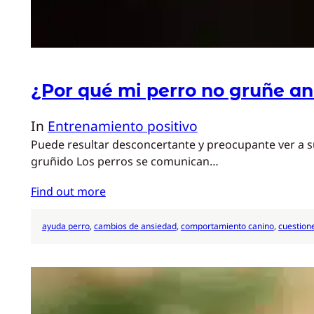
¿Por qué mi perro no gruñe a
In
Entrenamiento positivo
Puede resultar desconcertante y preocupante ver a s
gruñido Los perros se comunican…
Find out more
ayuda perro
, 
cambios de ansiedad
, 
comportamiento canino
, 
cuestione