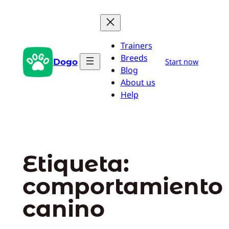
Saltar
al
contenido
Trainers
Breeds
Dogo
Start now
Blog
About us
Help
Etiqueta:
comportamiento
canino