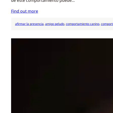
de este comportamiento puede…
Find out more
afirmar la presencia
, 
amigo peludo
, 
comportamiento canino
, 
comport