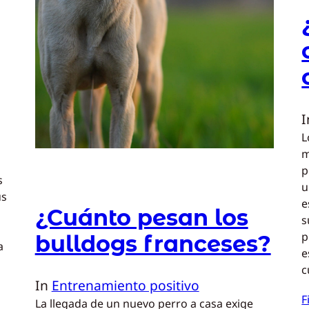
L
m
p
s
u
us
e
¿Cuánto pesan los
s
p
bulldogs franceses?
a
e
c
In
Entrenamiento positivo
F
La llegada de un nuevo perro a casa exige