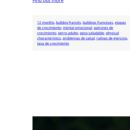
Find out more
12 months
, 
bulldog francés
, 
bulldogs franceses
, 
etapas
de crecimiento
, 
mental emocional
, 
patrones de
crecimiento
, 
perro adulto
, 
peso saludable
, 
physical
characteristics
, 
problemas de salud
, 
rutinas de ejercicio
, 
tasa de crecimiento