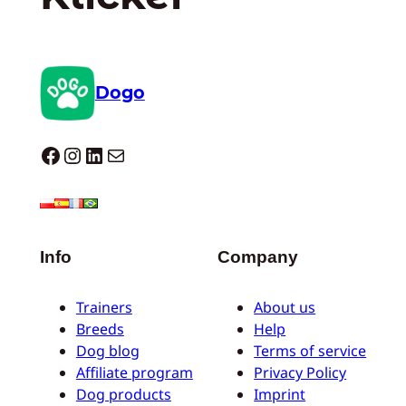
Dogo
Dogo facebook
Instagram
LinkedIn
E-Mail
Info
Company
Trainers
About us
Breeds
Help
Dog blog
Terms of service
Affiliate program
Privacy Policy
Dog products
Imprint