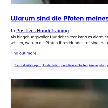
Warum sind die Pfoten meines
In
Positives Hundetraining
Als hingebungsvoller Hundebesitzer kann es alarmier
wissen, warum die Pfoten Ihres Hundes rot sind. Hä
Find out more
Gesundheitsfragen
, 
Hundepfoten
, 
identifizieren helfen
, 
keeping dog
, 