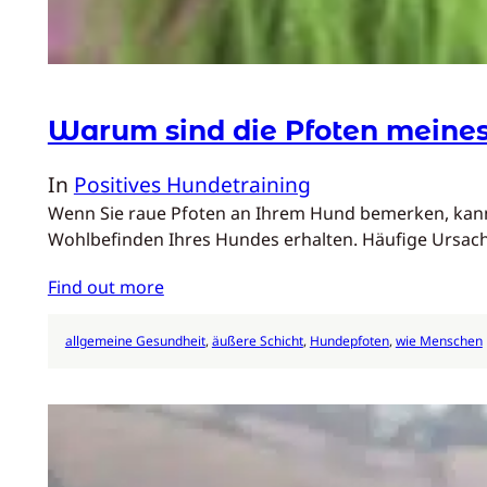
Warum sind die Pfoten meines
In
Positives Hundetraining
Wenn Sie raue Pfoten an Ihrem Hund bemerken, kann d
Wohlbefinden Ihres Hundes erhalten. Häufige Ursac
Find out more
allgemeine Gesundheit
, 
äußere Schicht
, 
Hundepfoten
, 
wie Menschen