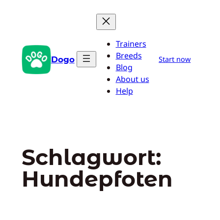
Zum
Inhalt
springen
Trainers
Breeds
Dogo
Start now
Blog
About us
Help
Schlagwort:
Hundepfoten