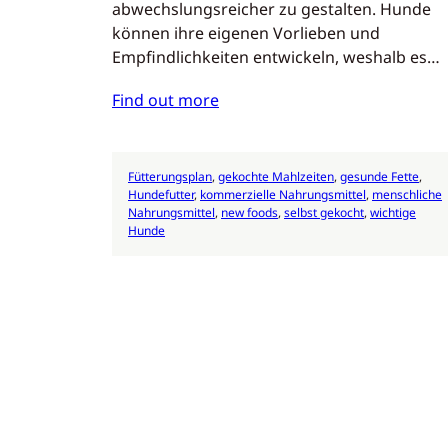
abwechslungsreicher zu gestalten. Hunde
können ihre eigenen Vorlieben und
Empfindlichkeiten entwickeln, weshalb es…
Find out more
Fütterungsplan
, 
gekochte Mahlzeiten
, 
gesunde Fette
, 
Hundefutter
, 
kommerzielle Nahrungsmittel
, 
menschliche
Nahrungsmittel
, 
new foods
, 
selbst gekocht
, 
wichtige
Hunde