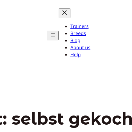
Trainers
Breeds
Blog
About us
Help
t:
selbst gekoch