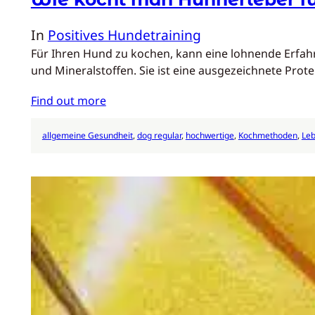
In
Positives Hundetraining
Für Ihren Hund zu kochen, kann eine lohnende Erfahru
und Mineralstoffen. Sie ist eine ausgezeichnete Prot
Find out more
allgemeine Gesundheit
, 
dog regular
, 
hochwertige
, 
Kochmethoden
, 
Le