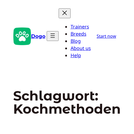
Zum
Inhalt
springen
Trainers
Breeds
Dogo
Start now
Blog
About us
Help
Schlagwort:
Kochmethoden