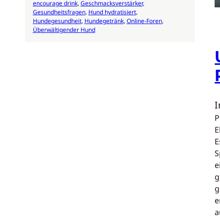
encourage drink
, 
Geschmacksverstärker
, 
Gesundheitsfragen
, 
Hund hydratisiert
, 
Hundegesundheit
, 
Hundegetränk
, 
Online-Foren
, 
Überwältigender Hund
P
E
E
S
e
g
g
e
a