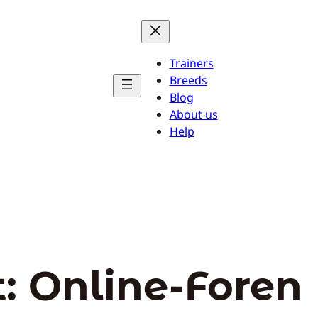
Trainers
Breeds
Blog
About us
Help
t:
Online-Foren