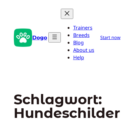
Zum
Inhalt
springen
Trainers
Breeds
Dogo
Start now
Blog
About us
Help
Schlagwort:
Hundeschilder