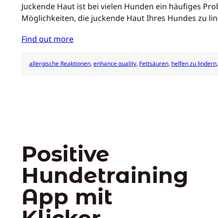
Juckende Haut ist bei vielen Hunden ein häufiges Pr
Möglichkeiten, die juckende Haut Ihres Hundes zu l
Find out more
allergische Reaktionen
, 
enhance quality
, 
Fettsäuren
, 
helfen zu lindern
,
Positive
Hundetraining
App mit
Klicker