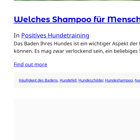
Welches Shampoo für Mensch
In
Positives Hundetraining
Das Baden Ihres Hundes ist ein wichtiger Aspekt der
können. Es mag zwar verlockend sein, ein beliebige
Find out more
Häufigkeit des Badens
, 
Hundefell
, 
Hundeschilder
, 
Hundeshampoo
, 
hu