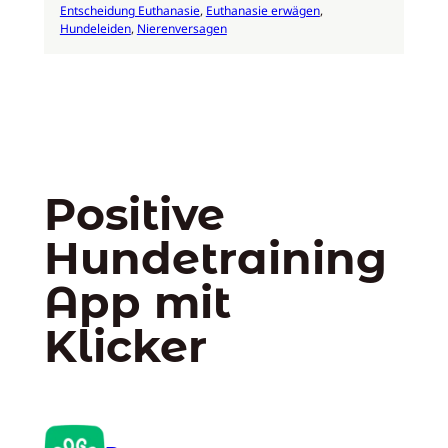
Entscheidung Euthanasie
, 
Euthanasie erwägen
, 
Hundeleiden
, 
Nierenversagen
Positive
Hundetraining
App mit
Klicker