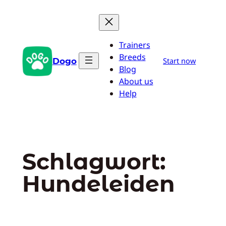
Zum
Inhalt
springen
Trainers
Breeds
Dogo
Start now
Blog
About us
Help
Schlagwort:
Hundeleiden