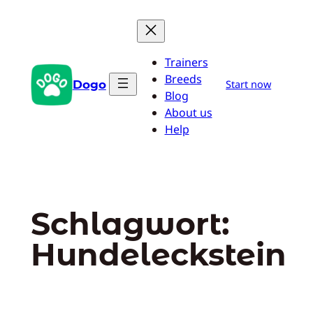
Zum
Inhalt
springen
Trainers
Breeds
Dogo
Start now
Blog
About us
Help
Schlagwort:
Hundeleckstein