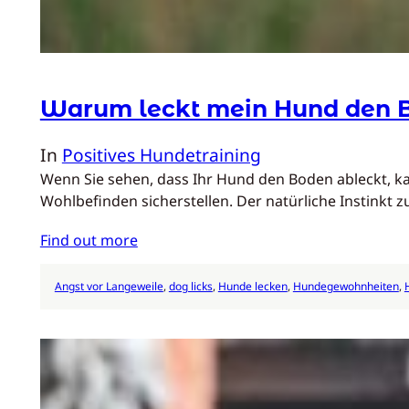
Warum leckt mein Hund den 
In
Positives Hundetraining
Wenn Sie sehen, dass Ihr Hund den Boden ableckt, ka
Wohlbefinden sicherstellen. Der natürliche Instinkt 
Find out more
Angst vor Langeweile
, 
dog licks
, 
Hunde lecken
, 
Hundegewohnheiten
, 