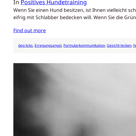
In
Positives Hundetraining
Wenn Sie einen Hund besitzen, ist Ihnen vielleicht s
eifrig mit Schlabber bedecken will. Wenn Sie die Gr
Find out more
dog licks
, 
Erregungsangst
, 
Formularkommunikation
, 
Gesicht lecken
, 
h