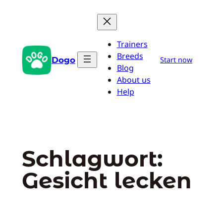
Zum
Inhalt
springen
Trainers
Breeds
Dogo
Start now
Blog
About us
Help
Schlagwort:
Gesicht lecken