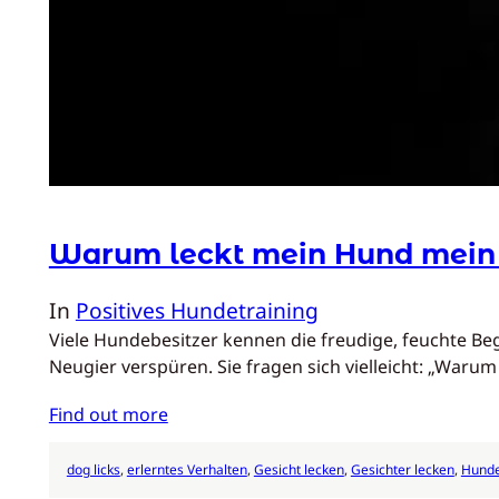
Warum leckt mein Hund mein 
In
Positives Hundetraining
Viele Hundebesitzer kennen die freudige, feuchte Be
Neugier verspüren. Sie fragen sich vielleicht: „Waru
Find out more
dog licks
, 
erlerntes Verhalten
, 
Gesicht lecken
, 
Gesichter lecken
, 
Hunde