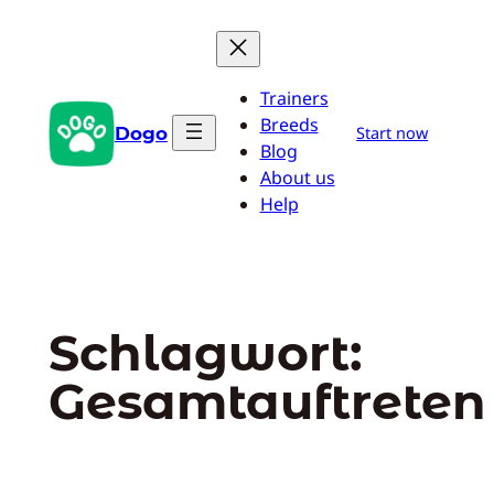
Zum
Inhalt
springen
Trainers
Breeds
Dogo
Start now
Blog
About us
Help
Schlagwort:
Gesamtauftreten