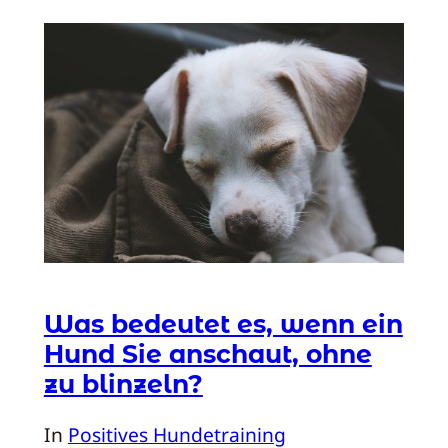
Was bedeutet es, wenn ein
Hund Sie anschaut, ohne
zu blinzeln?
In
Positives Hundetraining