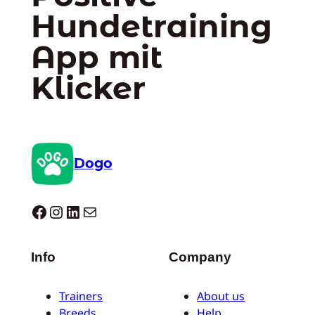
Hundetraining
App mit
Klicker
Dogo
Dogo facebook
Instagram
LinkedIn
E-Mail
Info
Company
Trainers
About us
Breeds
Help