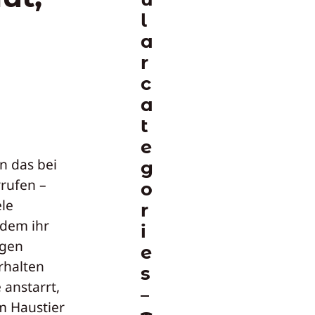
l
a
r
c
a
t
e
n das bei
g
rufen –
o
ele
r
 dem ihr
i
ugen
e
rhalten
s
 anstarrt,
m Haustier