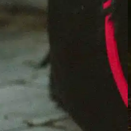
Find out more
braucht Verständnis
, 
Erbrechen des Hundes
, 
Erbrechen
verursachen
, 
führende gastrointestinale
, 
Gesundheitsfragen
, 
notwendige Medikamente
, 
Überwachungshund
, 
Umzug neu