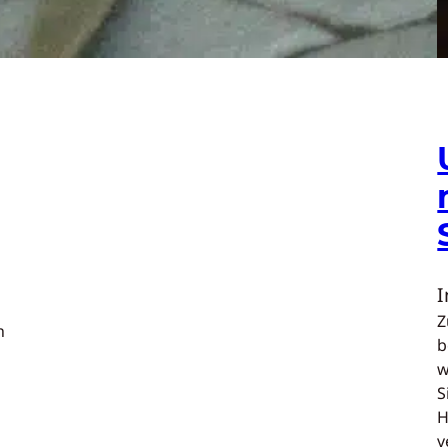
Z
h
b
w
S
H
v