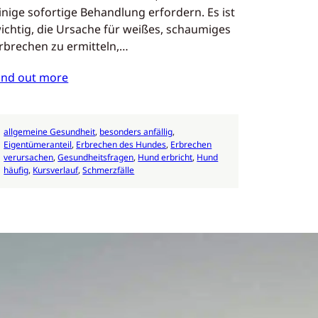
inige sofortige Behandlung erfordern. Es ist
ichtig, die Ursache für weißes, schaumiges
rbrechen zu ermitteln,…
ind out more
allgemeine Gesundheit
, 
besonders anfällig
, 
Eigentümeranteil
, 
Erbrechen des Hundes
, 
Erbrechen
verursachen
, 
Gesundheitsfragen
, 
Hund erbricht
, 
Hund
häufig
, 
Kursverlauf
, 
Schmerzfälle