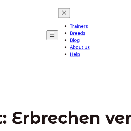
Trainers
Breeds
Blog
About us
Help
t:
Erbrechen ve