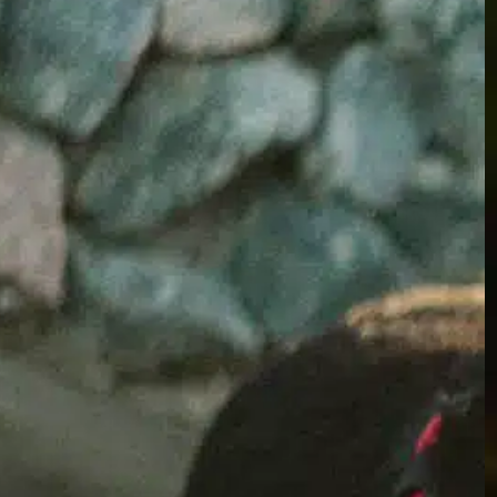
Warum erbricht
mein Hund eine
klare Flüssigkeit?
In
Positives Hundetraining
Wenn Sie bemerken, dass Ihr Hund klare
Flüssigkeit erbricht, kann das alarmierend
sein. Für Sie als Hundebesitzer ist die
Gesundheit Ihres Tieres von größter
Bedeutung. Die Beobachtung, dass Ihr
pelziger Freund sich unwohl fühlt, kann sehr
beunruhigend sein, besonders wenn die
Ursache unklar ist. Zu wissen, warum das
passiert, ist wichtig, um sicherzustellen, dass
Ihr…