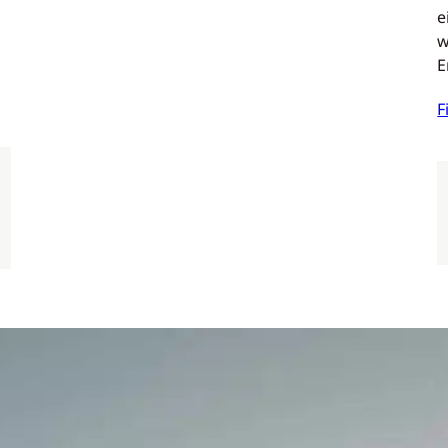
e
w
E
F