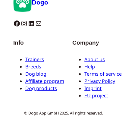
Dogo
Dogo facebook
Instagram
LinkedIn
E-Mail
Info
Company
Trainers
About us
Breeds
Help
Dog blog
Terms of service
Affiliate program
Privacy Policy
Dog products
Imprint
EU project
© Dogo App GmbH 2025. All rights reserved.