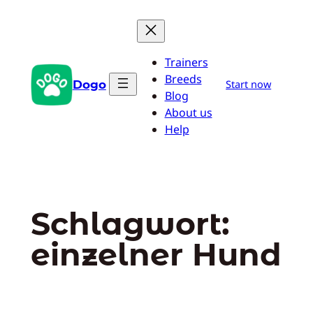
Zum
Inhalt
springen
Trainers
Breeds
Dogo
Start now
Blog
About us
Help
Schlagwort:
einzelner Hund