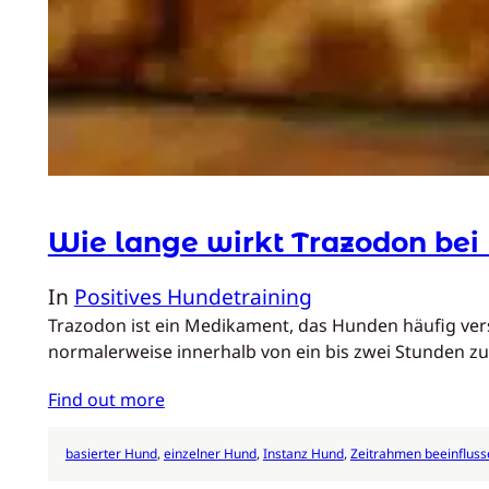
Wie lange wirkt Trazodon be
In
Positives Hundetraining
Trazodon ist ein Medikament, das Hunden häufig ver
normalerweise innerhalb von ein bis zwei Stunden zu
Find out more
basierter Hund
, 
einzelner Hund
, 
Instanz Hund
, 
Zeitrahmen beeinfluss