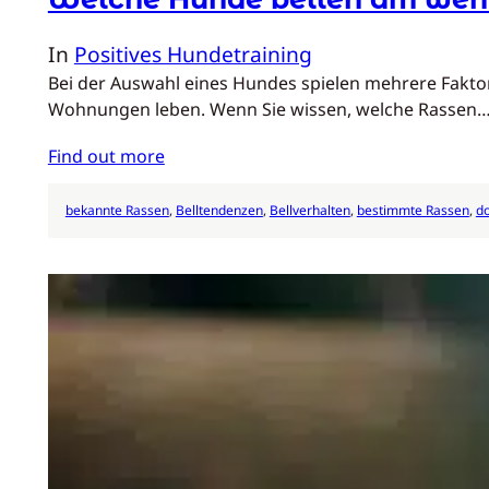
In
Positives Hundetraining
Bei der Auswahl eines Hundes spielen mehrere Faktor
Wohnungen leben. Wenn Sie wissen, welche Rassen
Find out more
bekannte Rassen
, 
Belltendenzen
, 
Bellverhalten
, 
bestimmte Rassen
, 
do