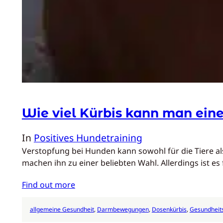
Wie viel Kürbis kann man ein
In
Positives Hundetraining
Verstopfung bei Hunden kann sowohl für die Tiere als
machen ihn zu einer beliebten Wahl. Allerdings ist es
Find out more
allgemeine Gesundheit
, 
Darmbewegungen
, 
Dosenkürbis
, 
Gesundheit