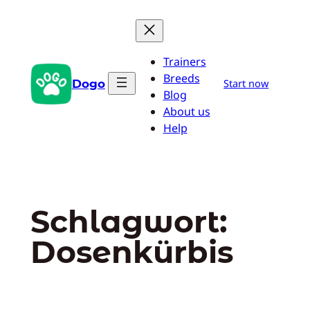
Zum
Inhalt
springen
Trainers
Breeds
Dogo
Start now
Blog
About us
Help
Schlagwort:
Dosenkürbis