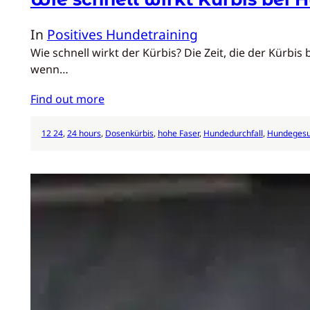
In
Positives Hundetraining
Wie schnell wirkt der Kürbis? Die Zeit, die der Kürb
wenn…
Find out more
12 24
, 
24 hours
, 
Dosenkürbis
, 
hohe Faser
, 
Hundedurchfall
, 
Hundegesu