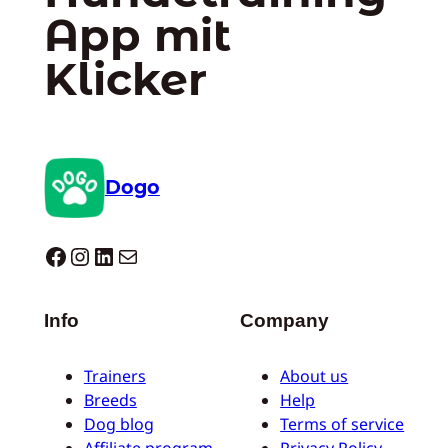
App mit
Klicker
Dogo
Dogo facebook
Instagram
LinkedIn
E-Mail
Info
Company
Trainers
About us
Breeds
Help
Dog blog
Terms of service
Affiliate program
Privacy Policy