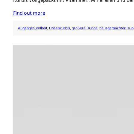
Kürbis Vollgepackt mit Vitaminen, Mineralien und Ball
Find out more
Augengesundheit
, 
Dosenkürbis
, 
größere Hunde
, 
hausgemachter Hun