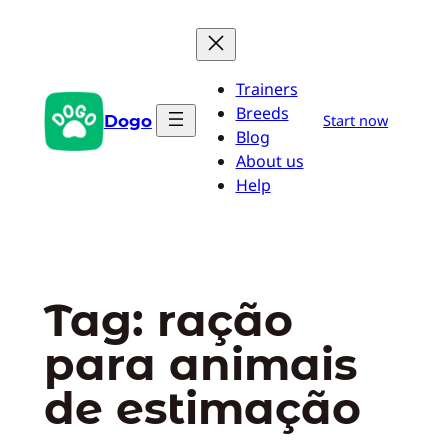
Pular
para
o
Trainers
conteúdo
Breeds
Dogo
Start now
Blog
About us
Help
Tag:
ração
para animais
de estimação