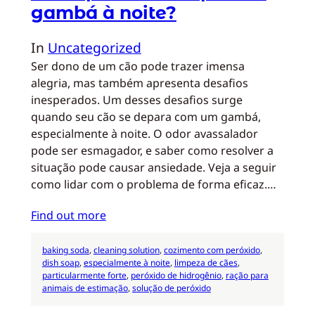
gambá à noite?
In
Uncategorized
Ser dono de um cão pode trazer imensa
alegria, mas também apresenta desafios
inesperados. Um desses desafios surge
quando seu cão se depara com um gambá,
especialmente à noite. O odor avassalador
pode ser esmagador, e saber como resolver a
situação pode causar ansiedade. Veja a seguir
como lidar com o problema de forma eficaz.…
Find out more
baking soda
, 
cleaning solution
, 
cozimento com peróxido
, 
dish soap
, 
especialmente à noite
, 
limpeza de cães
, 
particularmente forte
, 
peróxido de hidrogênio
, 
ração para
animais de estimação
, 
solução de peróxido