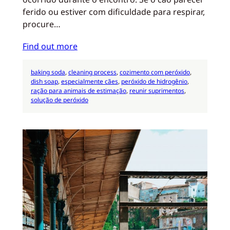
ferido ou estiver com dificuldade para respirar,
procure…
Find out more
baking soda
, 
cleaning process
, 
cozimento com peróxido
, 
dish soap
, 
especialmente cães
, 
peróxido de hidrogênio
, 
ração para animais de estimação
, 
reunir suprimentos
, 
solução de peróxido