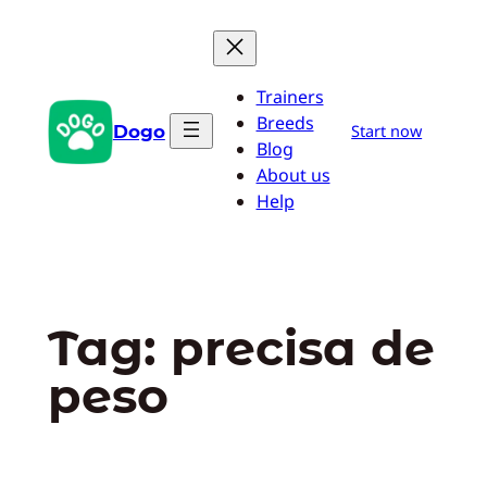
Pular
para
o
Trainers
conteúdo
Breeds
Dogo
Start now
Blog
About us
Help
Tag:
precisa de
peso