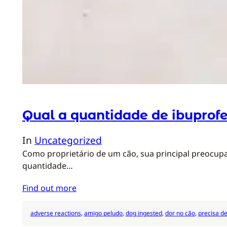
Qual a quantidade de ibuprof
In
Uncategorized
Como proprietário de um cão, sua principal preocupa
quantidade…
Find out more
adverse reactions
, 
amigo peludo
, 
dog ingested
, 
dor no cão
, 
precisa d