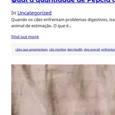
In
Uncategorized
Quando os cães enfrentam problemas digestivos, is
animal de estimação. O que é…
Find out more
cães que amamentam
, 
cão monitor
, 
dog health
, 
dog overall
, 
enfrentar